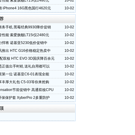
性能 索爱旗舰LT15i仅2480元
10-02
 iPhone4 16G黑色国行4620元
10-02
荐
商务手机 黑莓经典9930降价促销
10-02
性能 索爱旗舰LT15i仅2480元
10-02
悍将 诺基亚5230低价促销中
10-02
推出 HTC G16价格稳定热卖中
10-02
配双核 HTC EVO 3D国庆降百余元
10-02
适正值出手时机 送礼自用都可以
10-02
第一位 诺基亚C6-01表现全能
10-02
丰厚大礼包 C5-03等你来抢购
10-02
Sensation节前促销中 高通双核CPU
10-02
2环保保护套 XyberPro 2多重防护
10-02
顶