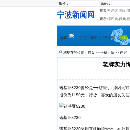
帐号：
密码：
首页
哈尔滨
国际
国
娱乐
综艺
电影
电视
您现在的位置：
首页
>>
手机行情
>> 内容
老牌实力悍
诺基亚5230曾经是一代街机，原因无
报价为1150元，行货，喜欢的朋友关
诺基亚5230
诺基亚5230采用直板触控设计，在外观