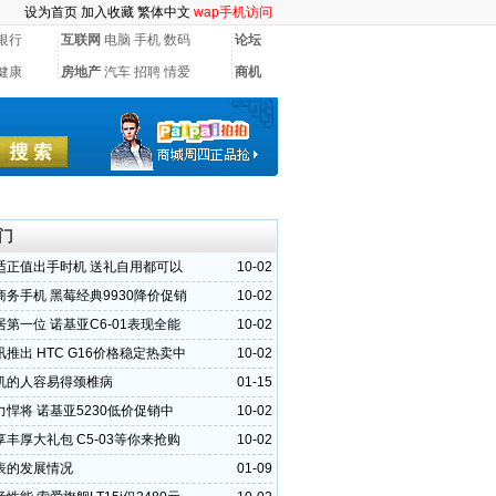
设为首页
加入收藏
繁体中文
wap手机访问
银行
互联网
电脑
手机
数码
论坛
健康
房地产
汽车
招聘
情爱
商机
门
适正值出手时机 送礼自用都可以
10-02
商务手机 黑莓经典9930降价促销
10-02
第一位 诺基亚C6-01表现全能
10-02
推出 HTC G16价格稳定热卖中
10-02
机的人容易得颈椎病
01-15
悍将 诺基亚5230低价促销中
10-02
丰厚大礼包 C5-03等你来抢购
10-02
表的发展情况
01-09