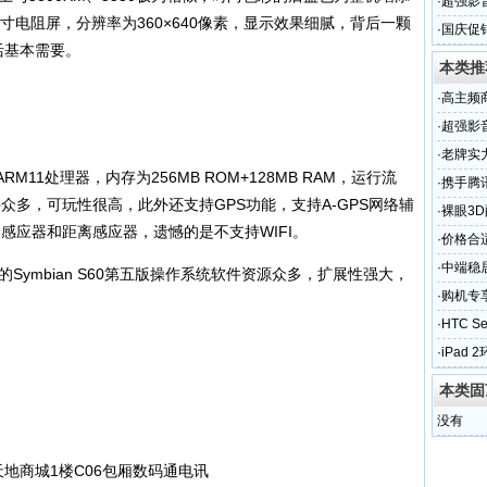
·
超强影音
寸电阻屏，分辨率为360×640像素，显示效果细腻，背后一颗
·
国庆促销
活基本需要。
本类推
·
高主频
·
超强影音
·
老牌实力
RM11处理器，内存为256MB ROM+128MB RAM，运行流
·
携手腾讯
，软件众多，可玩性很高，此外还支持GPS功能，支持A-GPS网络辅
·
裸眼3D
力感应器和距离感应器，遗憾的是不支持WIFI。
·
价格合
·
中端稳居
Symbian S60第五版操作系统软件资源众多，扩展性强大，
·
购机专享
·
HTC 
·
iPad 
本类固
没有
地商城1楼C06包厢数码通电讯