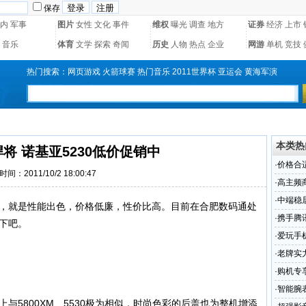
保存
内
军事
图片
女性
文化
事件
维权
曝光
调查
地方
证券
经济
上市
音乐
体育
文学
探索
奇闻
历史
人物
热点
企业
网游
单机
竞技
热门搜索：
网页游戏
火箭球赛
热门音乐
2011世界杯
亚运会
黄海军演
本类热
将 诺基亚5230低价促销中
·
价格合
时间：2011/10/2 18:00:47
·
高主频
·
中端稳居
它，就是性能出色，价格低廉，性价比高。目前在合肥数码通处
·
携手腾讯
注下吧。
·
爱玩手
·
老牌实力
·
购机专享
·
智能腕
上与5800XM、5530极为相似，时尚色彩的后盖也为整机增添