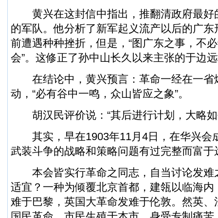
黄兴在这封信中指出，推翻清政府最好
的军队。他分析了新军起义流产以后的广东
前遭遇种种挫折，但是，“图广东之事，不
会”。这修正了孙中山长久以来主张的于边
在结论中，黄兴预言：革命一经在一省
动，“必有谷中一鸣，众山皆应之象”。
胡汉民评价说：“其后进行计划，大略如
其实，早在1903年11月4日，在华兴会
武装斗争的战略和策略问题有过完整而富于
本会皆实行革命之同志，自当讨论发难
适宜？一种为倾覆北京首都，建瓴以临海内
难于巴黎，英国大革命发难于伦敦。然英、
国民革命。市民生殖于本市，身受专制痛苦