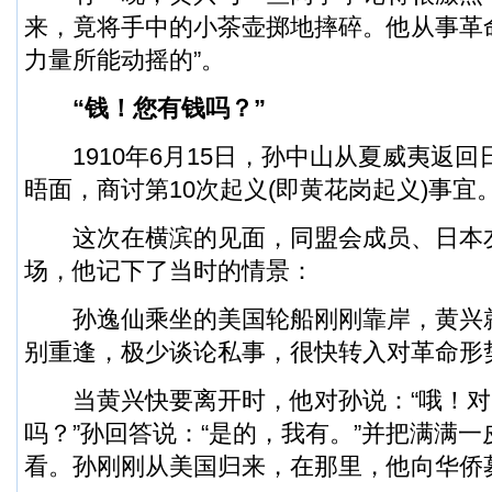
来，竟将手中的小茶壶掷地摔碎。他从事革
力量所能动摇的”。
“钱！您有钱吗？”
1910年6月15日，孙中山从夏威夷返回
晤面，商讨第10次起义(即黄花岗起义)事宜
这次在横滨的见面，同盟会成员、日本
场，他记下了当时的情景：
孙逸仙乘坐的美国轮船刚刚靠岸，黄兴
别重逢，极少谈论私事，很快转入对革命形
当黄兴快要离开时，他对孙说：“哦！对
吗？”孙回答说：“是的，我有。”并把满满
看。孙刚刚从美国归来，在那里，他向华侨