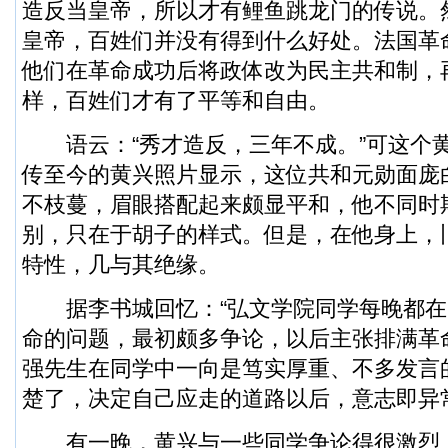
造反当皇帝，所以才有鲤鱼跳龙门的传说。
皇帝，百姓们并没有得到什么好处。法国革
他们在革命成功后将政体改为民主共和制，
样，百姓们才有了平等和自由。
语云：“秀才造反，三年不成。”可这个
传至今的黄兴照片显示，这位共和元勋面庞
不枝蔓，眉眼搭配起来颇显平和，他不同时
别，只在于胡子的样式。但是，在他身上，
特性，几与其绝缘。
据李书城回忆：“弘文学院同学每晚都在
命的问题，最初颇多争论，以后主张排满革
强先生在同学中一向是笃实厚重、不多发言
楚了，决定自己应走的道路以后，意志即异
有一晚，黄兴与一些同学争论得很激烈