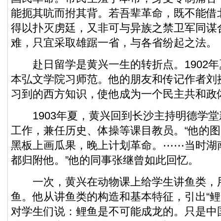
能扼其吭而拊其背。若吾辈革命，既不能借
得以扑灭虏廷，又非可与异族之禁卫军同谋
难，只宜采取雄踞一省，与各省纷起之法。
赴日留学是黄兴一生的转折点。1902年
本弘文学院习师范。他的朋友和传记作者刘
习到的西方知识，使他成为一个民主共和政
1903年夏，黄兴回到长沙主持明德学堂
工作，兼任历史、体操等课目教员。“他的
黑板上画瓜果，晚上计划革命。⋯⋯当时湖
都归附他。”他的同事张继曾如此回忆。
一次，黄兴在动物课上给学生讲鱼类，
鱼。他从讲鱼类的构造和基本特征，引出“鲤
对学生们说：鲤鱼是不可能成龙的。只是中