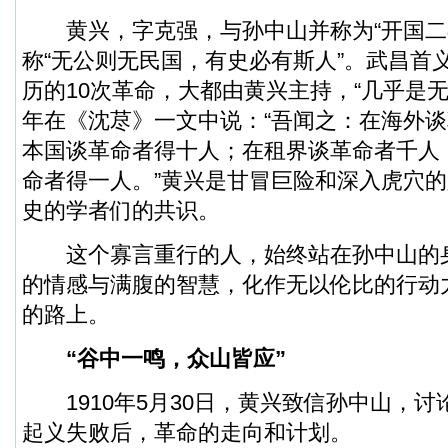
黄兴，字克强，与孙中山并称为“开国二
称“无公则无民国，有史必有斯人”。武昌首
历的10次革命，大都由黄兴主持，“几乎是
年在《沈荩》一文中说：“吾闻之：在海外
本国谈革命者得十人；在租界谈革命者千人
命者得一人。”黄兴是甘冒巨险和深入虎穴
史的学者们的共识。
这个寡言重行的人，始终站在孙中山的
的情感与满腹的智慧，化作无以伦比的行动
的路上。
“谷中一鸣，众山皆应”
1910年5月30日，黄兴致信孙中山，讨
起义失败后，革命的走向和计划。