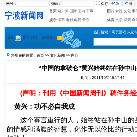
帐号：
密码：
保存
首页
哈尔滨
国际
国内
军事
图片
女性
文化
事
娱乐
综艺
电影
电视
音乐
体育
文学
探索
奇
热门搜索：
网页游戏
火箭
您现在的位置：
首页
>>
文化新闻
>> 内容
“中国的拿破仑”黄兴始终站在孙中
时间：2011/10/2 16:17:44
(声明：刊用《中国新闻周刊》稿件务经
黄兴：功不必自我成
这个寡言重行的人，始终站在孙中山的
的情感和满腹的智慧，化作无以伦比的行动